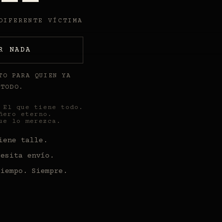
DIFERENTE VÍCTIMA
R NADA
TO PARA QUIEN YA
 TODO.
El que tiene todo.
ñero eterno.
ue lo merezca.
iene talle.
cesita envío.
tiempo. Siempre.