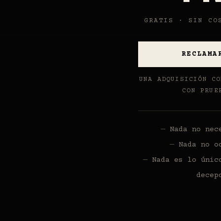
GRATIS · SIN CO
RECLAMA
UNA ADQUISICIÓN CO
CON PRUE
Nada no nec
Nada no o
Nada es lo únic
decep