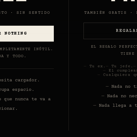
STO · SIN SENTIDO
TAMBIÉN GRATIS · 
REGALA
R NOTHING
EL REGALO PERFEC
MPLETAMENTE INÚTIL.
TIENE
BA Y TODO.
Tu ex.
Tu jefe.
El cumplea
Cualquiera q
esita cargador.
Nada no t
cupa espacio.
Nada no ne
o que nunca te va a
Nada llega a 
cionar.