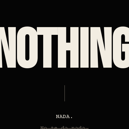
NOTHIN
NADA.
No te da nada.