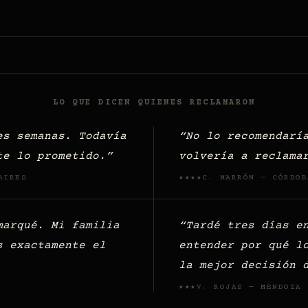
LO QUE DICEN QUIENES RECLAMARON
es semanas. Todavía
No lo recomendarí
te lo prometido.
volvería a reclama
AIRES
C. MARRÓN — CÓRDOB
★★★★
marqué. Mi familia
Tardé tres días e
s exactamente el
entender por qué l
la mejor decisión 
V. ROJAS — MENDOZA
★★★