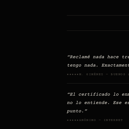
Reclamé nada hace tr
tengo nada. Exactamen
M. GIMÉNEZ — BUENOS 
★★★★★
El certificado lo en
no lo entiende. Ese e
punto.
ANÓNIMO — INTERNET
★★★★★