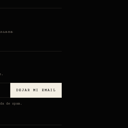
 PARTE
e.
DEJAR MI EMAIL
da de spam.