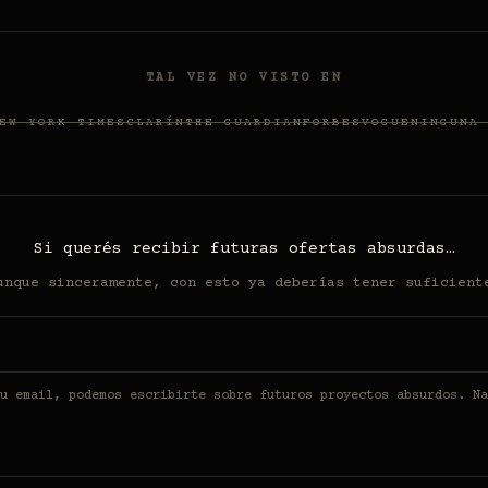
TAL VEZ NO VISTO EN
EW YORK TIMES
CLARÍN
THE GUARDIAN
FORBES
VOGUE
NINGUNA
Si querés recibir futuras ofertas absurdas…
unque sinceramente, con esto ya deberías tener suficient
u email, podemos escribirte sobre futuros proyectos absurdos. Na