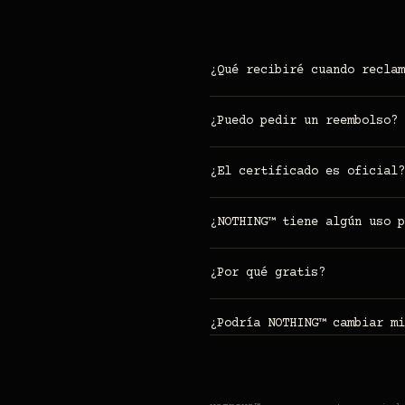
¿Qué recibiré cuando reclam
¿Puedo pedir un reembolso?
No hubo pago, así que no
¿El certificado es oficial?
Es tan oficial 
¿NOTHING™ tiene algún uso p
No. Es 
¿Por qué gratis?
Porque nada no deberí
¿Podría NOTHING™ cambiar mi