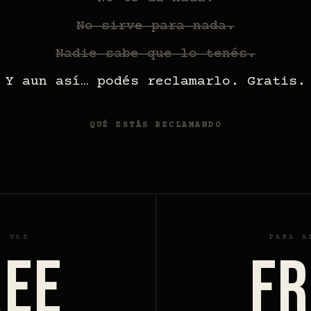
No sirve para nada.
Nadie sabe que lo tenés.
Y aun así… podés reclamarlo. Gratis.
QUÉ ESTÁS RECLAMANDO
A VOS
PARA A
REE
FR