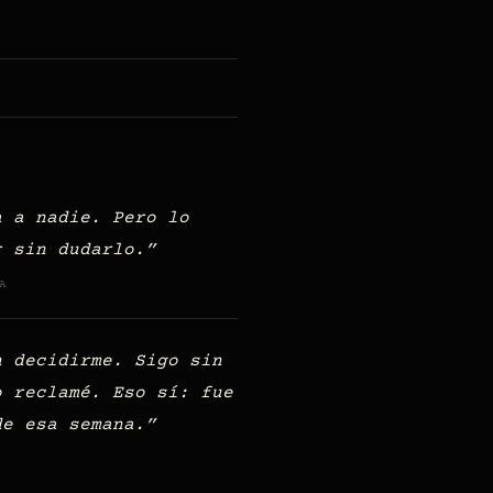
a a nadie. Pero lo
r sin dudarlo.
A
n decidirme. Sigo sin
o reclamé. Eso sí: fue
de esa semana.