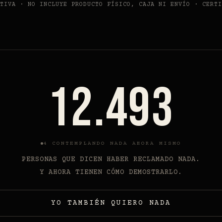
TIVA · NO INCLUYE PRODUCTO FÍSICO, CAJA NI ENVÍO · CERTI
12.493
4
CONTEMPLANDO NADA AHORA MISMO
PERSONAS QUE DICEN HABER RECLAMADO NADA.
Y AHORA TIENEN CÓMO DEMOSTRARLO.
YO TAMBIÉN QUIERO NADA